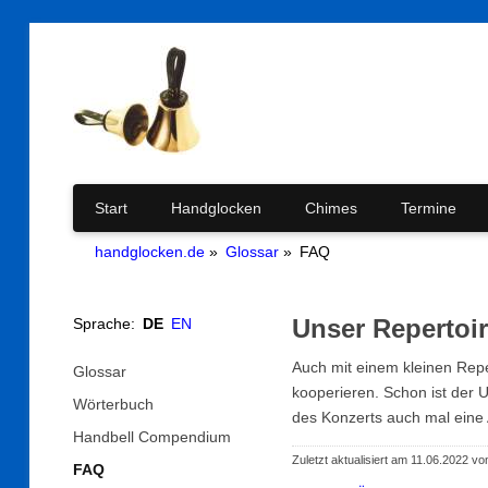
Navigation
Start
Handglocken
Chimes
Termine
handglocken.de
Glossar
FAQ
überspringen
Unser Repertoire
Sprache:
DE
EN
Auch mit einem kleinen Repe
Navigation
Glossar
überspringen
kooperieren. Schon ist der 
Wörterbuch
des Konzerts auch mal eine 
Handbell Compendium
Zuletzt aktualisiert am 11.06.2022 vo
FAQ