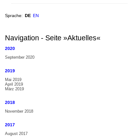
der
Handglockenchöre
Handglockenchöre
Weltkarte
Sprache:
DE
EN
deutlich
gewachsen
Europa
Nordamerika
Navigation - Seite »Aktuelles«
Südamerika
2020
Asien
September 2020
Ozeanien
2019
Afrika
Mai 2019
April 2019
Handglocken-Institutionen
März 2019
Internationale Handglocken Symposia
2018
Internationales Handglocken Symposium
November 2018
Glossar
2017
Glossar
August 2017
Wörterbuch