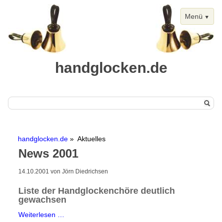
Menü
handglocken.de
Navigation
Start
überspringen
handglocken.de
Aktuelles
Handglocken
News 2001
Chimes
14.10.2001
von Jörn Diedrichsen
Termine
Liste der Handglockenchöre deutlich
Handglockentermine
gewachsen
Kalenderansicht
Liste
Weiterlesen …