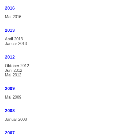
Handbell Compendium
2016
Mai 2016
FAQ
Galerie
2013
Handglocken-Workshop Karlsruhe 2017
April 2013
Januar 2013
15. Internationales Handglocken Symposium in Liverpool,
UK
2012
Handglocken-Workshop Hannover 2012
Oktober 2012
Juni 2012
Handglockenkonzert mit Christine D. Anderson, Tübingen,
Mai 2012
2012
2009
Handglockenfestival Emden 2011
Mai 2009
2. Estnisches Handglockenfestival Bells Art 2011
Handglockenfestival Wiedensahl 2002
2008
Aktuelles
Januar 2008
2007