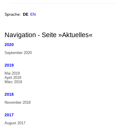
Classic
Handglockenchöre
Night
Weltkarte
Sprache:
DE
EN
with
Candlelight
Europa
Nordamerika
Navigation - Seite »Aktuelles«
Südamerika
2020
Asien
September 2020
Ozeanien
2019
Afrika
Mai 2019
April 2019
Handglocken-Institutionen
März 2019
Internationale Handglocken Symposia
2018
Internationales Handglocken Symposium
November 2018
Glossar
2017
Glossar
August 2017
Wörterbuch