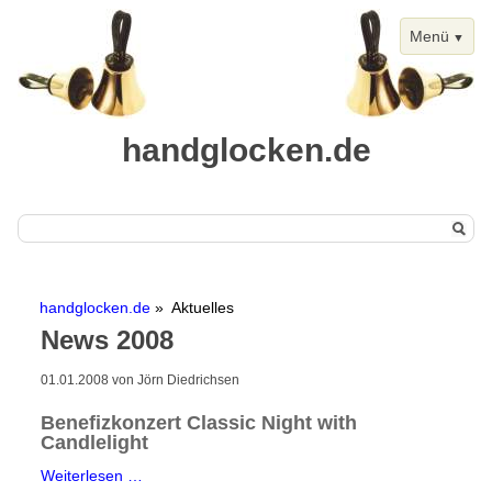
Menü
handglocken.de
Navigation
Start
überspringen
handglocken.de
Aktuelles
Handglocken
News 2008
Chimes
01.01.2008
von Jörn Diedrichsen
Termine
Benefizkonzert Classic Night with
Handglockentermine
Candlelight
Kalenderansicht
Benefizkonzert
Weiterlesen …