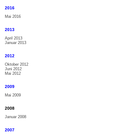
Handbell Compendium
2016
Mai 2016
FAQ
Galerie
2013
Handglocken-Workshop Karlsruhe 2017
April 2013
Januar 2013
15. Internationales Handglocken Symposium in Liverpool,
UK
2012
Handglocken-Workshop Hannover 2012
Oktober 2012
Juni 2012
Handglockenkonzert mit Christine D. Anderson, Tübingen,
Mai 2012
2012
2009
Handglockenfestival Emden 2011
Mai 2009
2. Estnisches Handglockenfestival Bells Art 2011
Handglockenfestival Wiedensahl 2002
2008
Aktuelles
Januar 2008
2007