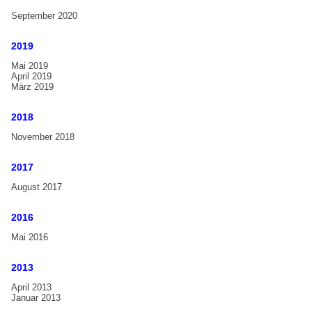
September 2020
Handbell Compendium
FAQ
2019
Galerie
Mai 2019
April 2019
Handglocken-Workshop Karlsruhe 2017
März 2019
15. Internationales Handglocken Symposium in Liverpool,
2018
UK
November 2018
Handglocken-Workshop Hannover 2012
Handglockenkonzert mit Christine D. Anderson, Tübingen,
2017
2012
August 2017
Handglockenfestival Emden 2011
2016
2. Estnisches Handglockenfestival Bells Art 2011
Mai 2016
Handglockenfestival Wiedensahl 2002
2013
Aktuelles
April 2013
Januar 2013