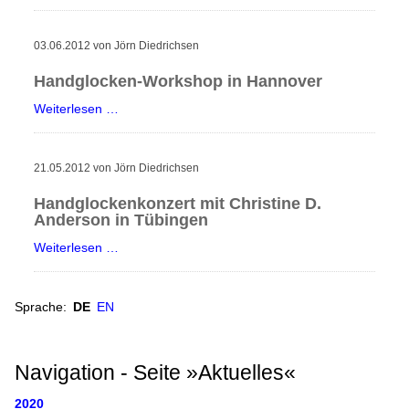
Kide
Handglockenchöre
aus
Weltkarte
03.06.2012
von Jörn Diedrichsen
Jyväskylä,
Finnland,
Europa
Handglocken-Workshop in Hannover
zu
Nordamerika
Handglocken-
Weiterlesen …
Gast
Workshop
Südamerika
in
in
Tübingen
Asien
21.05.2012
von Jörn Diedrichsen
Hannover
Ozeanien
Handglockenkonzert mit Christine D.
Anderson in Tübingen
Afrika
Handglockenkonzert
Weiterlesen …
Handglocken-Institutionen
mit
Internationale Handglocken Symposia
Christine
Sprache:
DE
EN
D.
Internationales Handglocken Symposium
Anderson
Glossar
in
Navigation - Seite »Aktuelles«
Glossar
Tübingen
Wörterbuch
2020