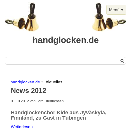
Menü
handglocken.de
Navigation
Start
überspringen
handglocken.de
Aktuelles
Handglocken
News 2012
Chimes
01.10.2012
von Jörn Diedrichsen
Termine
Handglockenchor Kide aus Jyväskylä,
Handglockentermine
Finnland, zu Gast in Tübingen
Kalenderansicht
Handglockenchor
Weiterlesen …