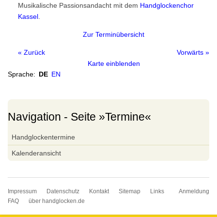
Musikalische Passionsandacht mit dem
Handglockenchor
Handglockenchöre
Kassel
.
Weltkarte
Zur Terminübersicht
Europa
« Zurück
Vorwärts »
Nordamerika
Karte einblenden
Südamerika
Sprache:
DE
EN
Asien
Ozeanien
Navigation - Seite »Termine«
Afrika
Navigation
Handglocken-Institutionen
Handglockentermine
überspringen
Internationale Handglocken Symposia
Kalenderansicht
Internationales Handglocken Symposium
Glossar
Navigation
Impressum
Datenschutz
Kontakt
Sitemap
Links
Anmeldung
Glossar
überspringen
FAQ
über handglocken.de
Wörterbuch