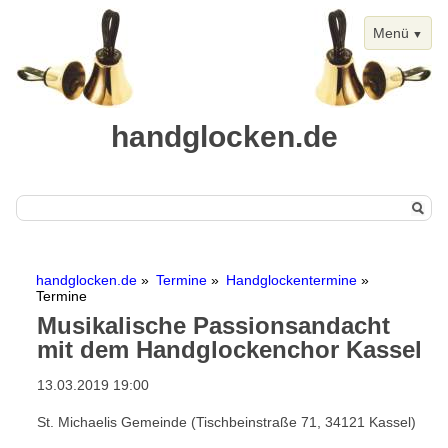
Menü
handglocken.de
Navigation
Start
überspringen
handglocken.de
Termine
Handglockentermine
Handglocken
Termine
Musikalische Passionsandacht
Chimes
mit dem Handglockenchor Kassel
Termine
13.03.2019 19:00
Handglockentermine
St. Michaelis Gemeinde (Tischbeinstraße 71, 34121 Kassel)
Kalenderansicht