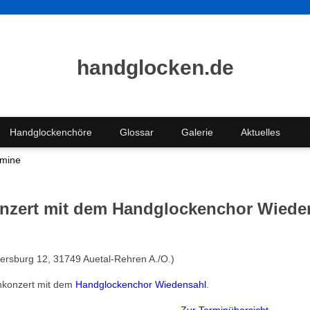
handglocken.de
Handglockenchöre
Glossar
Galerie
Aktuelles
rmine
nzert mit dem Handglockenchor Wiede
bersburg 12, 31749 Auetal-Rehren A./O.)
nkonzert mit dem
Handglockenchor Wiedensahl
.