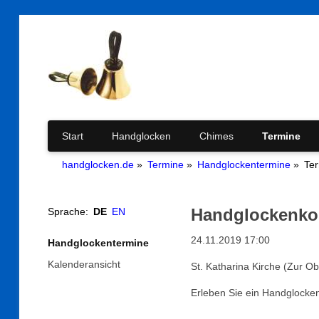
Navigation
Start
Handglocken
Chimes
Termine
handglocken.de
Termine
Handglockentermine
Te
überspringen
Handglockenko
Sprache:
DE
EN
24.11.2019 17:00
Navigation
Handglockentermine
überspringen
Kalenderansicht
St. Katharina Kirche (Zur O
Erleben Sie ein Handglocke