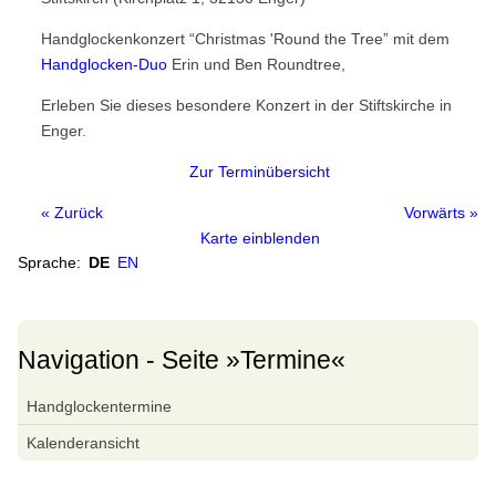
Handglockenchöre
Handglockenkonzert “Christmas 'Round the Tree” mit dem
Weltkarte
Handglocken-Duo
Erin und Ben Roundtree,
Europa
Erleben Sie dieses besondere Konzert in der Stiftskirche in
Nordamerika
Enger.
Südamerika
Zur Terminübersicht
Asien
« Zurück
Vorwärts »
Ozeanien
Karte einblenden
Sprache:
DE
EN
Afrika
Handglocken-Institutionen
Internationale Handglocken Symposia
Navigation - Seite »Termine«
Internationales Handglocken Symposium
Navigation
Handglockentermine
überspringen
Glossar
Kalenderansicht
Glossar
Wörterbuch