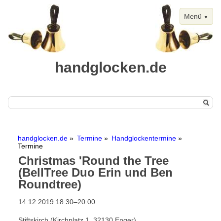
Menü
handglocken.de
Navigation
Start
überspringen
handglocken.de
Termine
Handglockentermine
Handglocken
Termine
Christmas 'Round the Tree
Chimes
(BellTree Duo Erin und Ben
Termine
Roundtree)
Handglockentermine
14.12.2019 18:30–20:00
Kalenderansicht
Stiftskirch (Kirchplatz 1, 32130 Enger)