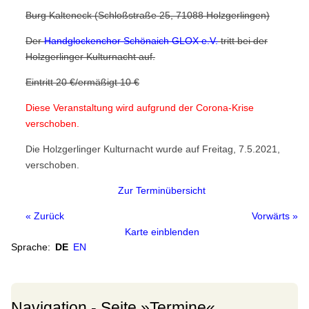
Handglockenchöre
Burg Kalteneck (Schloßstraße 25, 71088 Holzgerlingen)
Weltkarte
Der
Handglockenchor Schönaich GLOX e.V.
tritt bei der
Europa
Holzgerlinger Kulturnacht auf.
Nordamerika
Eintritt 20 €/ermäßigt 10 €
Südamerika
Diese Veranstaltung wird aufgrund der Corona-Krise
Asien
verschoben.
Ozeanien
Die Holzgerlinger Kulturnacht wurde auf Freitag, 7.5.2021,
verschoben.
Afrika
Handglocken-Institutionen
Zur Terminübersicht
Internationale Handglocken Symposia
« Zurück
Vorwärts »
Karte einblenden
Internationales Handglocken Symposium
Sprache:
DE
EN
Glossar
Glossar
Wörterbuch
Navigation - Seite »Termine«