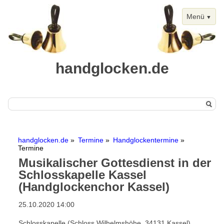
Menü
handglocken.de
Navigation
Start
überspringen
handglocken.de
Termine
Handglockentermine
Handglocken
Termine
Musikalischer Gottesdienst in der
Chimes
Schlosskapelle Kassel
Termine
(Handglockenchor Kassel)
Handglockentermine
25.10.2020 14:00
Kalenderansicht
Schlosskapelle (Schloss Wilhelmshöhe, 34131 Kassel)