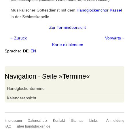
Handglockenchöre
Musikalischer Gottesdienst mit dem
Handglockenchor Kassel
Weltkarte
in der Schlosskapelle
Europa
Zur Terminübersicht
Nordamerika
« Zurück
Vorwärts »
Südamerika
Karte einblenden
Sprache:
DE
EN
Asien
Ozeanien
Afrika
Navigation - Seite »Termine«
Handglocken-Institutionen
Navigation
Handglockentermine
Internationale Handglocken Symposia
überspringen
Kalenderansicht
Internationales Handglocken Symposium
Glossar
Glossar
Navigation
Impressum
Datenschutz
Kontakt
Sitemap
Links
Anmeldung
überspringen
FAQ
über handglocken.de
Wörterbuch