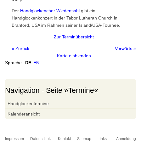
Handglockenchöre
Der
Handglockenchor Wiedensahl
gibt ein
Weltkarte
Handglockenkonzert in der Tabor Lutheran Church in
Europa
Branford, USA im Rahmen seiner Island/USA-Tournee.
Nordamerika
Zur Terminübersicht
Südamerika
« Zurück
Vorwärts »
Asien
Karte einblenden
Sprache:
DE
EN
Ozeanien
Afrika
Handglocken-Institutionen
Navigation - Seite »Termine«
Internationale Handglocken Symposia
Navigation
Handglockentermine
überspringen
Internationales Handglocken Symposium
Kalenderansicht
Glossar
Glossar
Wörterbuch
Navigation
Impressum
Datenschutz
Kontakt
Sitemap
Links
Anmeldung