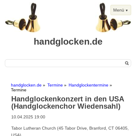
Menü
handglocken.de
Navigation
Start
überspringen
handglocken.de
Termine
Handglockentermine
Handglocken
Termine
Handglockenkonzert in den USA
Chimes
(Handglockenchor Wiedensahl)
Termine
10.04.2025 19:00
Handglockentermine
Tabor Lutheran Church (45 Tabor Drive, Branford, CT 06405,
Kalenderansicht
USA)