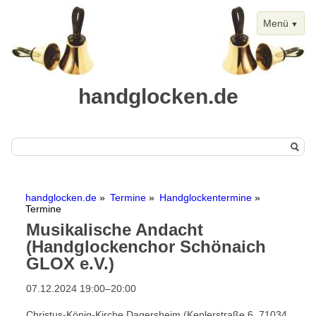
Menü
handglocken.de
Navigation
Start
überspringen
handglocken.de
Termine
Handglockentermine
Handglocken
Termine
Musikalische Andacht
Chimes
(Handglockenchor Schönaich
Termine
GLOX e.V.)
Handglockentermine
07.12.2024 19:00–20:00
Kalenderansicht
Christus-König-Kirche Dagersheim (Keplerstraße 6, 71034