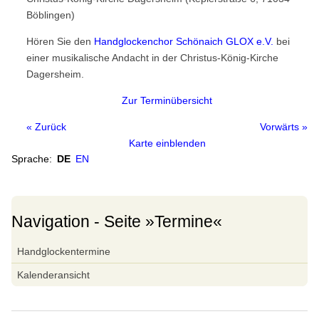
Handglockenchöre
Böblingen)
Weltkarte
Hören Sie den
Handglockenchor Schönaich GLOX e.V.
bei
Europa
einer musikalische Andacht in der Christus-König-Kirche
Dagersheim.
Nordamerika
Zur Terminübersicht
Südamerika
Asien
« Zurück
Vorwärts »
Karte einblenden
Ozeanien
Sprache:
DE
EN
Afrika
Handglocken-Institutionen
Navigation - Seite »Termine«
Internationale Handglocken Symposia
Internationales Handglocken Symposium
Navigation
Handglockentermine
überspringen
Glossar
Kalenderansicht
Glossar
Wörterbuch